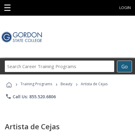
☰
LOGIN
Search
Go
Career
Training
›
›
›
Programs
Training Programs
Beauty
Artista de Cejas
phone
Call Us: 855.520.6806
Artista de Cejas