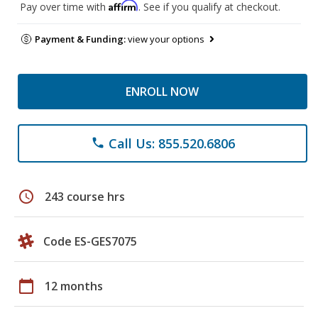
Affirm
Pay over time with
. See if you qualify at checkout.
Payment & Funding:
view your options
ENROLL NOW
Call Us: 855.520.6806
phone
schedule
243 course hrs
Code ES-GES7075
calendar_today
12 months