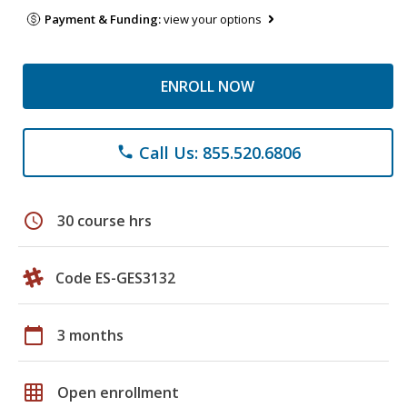
Payment & Funding:
view your options
ENROLL NOW
Call Us: 855.520.6806
phone
schedule
30 course hrs
Code ES-GES3132
calendar_today
3 months
grid_on
Open enrollment