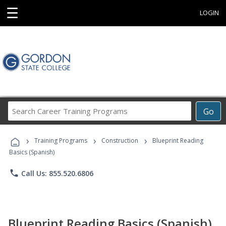
☰
LOGIN
Search
Go
Career
Training
›
›
›
Programs
Training Programs
Construction
Blueprint Reading
Basics (Spanish)
phone
Call Us: 855.520.6806
Blueprint Reading Basics (Spanish)