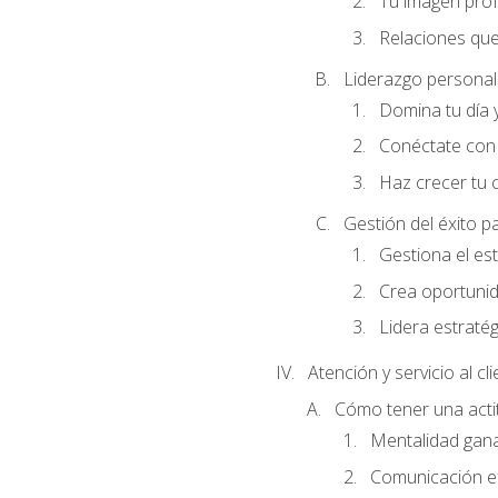
Tu imagen profe
Relaciones que
Liderazgo personal 
Domina tu día y
Conéctate con 
Haz crecer tu 
Gestión del éxito p
Gestiona el est
Crea oportunid
Lidera estraté
Atención y servicio al cl
Cómo tener una acti
Mentalidad gana
Comunicación ef