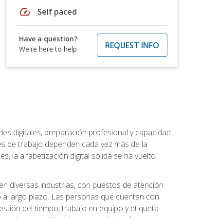
speed
Self paced
Have a question?
REQUEST INFO
We're here to help
es digitales, preparación profesional y capacidad
es de trabajo dependen cada vez más de la
, la alfabetización digital sólida se ha vuelto
en diversas industrias, con puestos de atención
o a largo plazo. Las personas que cuentan con
stión del tiempo, trabajo en equipo y etiqueta