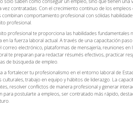
no solo saben cómo conseguir un empleo, sino que tienen una ve
ez contratadas. Con el crecimiento continuo de los empleos en 
s combinan comportamiento profesional con sólidas habilidades
ito profesional.
xito profesional te proporciona las habilidades fundamentales
n la fuerza laboral actual. A través de una capacitación paso a
del correo electrónico, plataformas de mensajería, reuniones en 
ral te preparan para redactar résumés efectivos, practicar res
rmas de búsqueda de empleo.
a a fortalecer tu profesionalismo en el entorno laboral de Es
 culturales, trabajo en equipo y hábitos de liderazgo. La capaci
tes, resolver conflictos de manera profesional y generar interac
n para postularte a empleos, ser contratado más rápido, destac
turo.