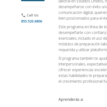
laboral en Estados Unidos, 
desempeñarse con éxito una v
comunicación digital, quiene
phone
Call Us:
bien posicionados para el éx
855.520.6806
Este programa en línea de é
desempeñarte con confianza e
esenciales, incluido el uso 
módulos de preparación labo
requerida y utilizar platafo
El programa también te ayud
interpersonales, expectativas
ofrecer experiencias excelen
estas habilidades te prepara
el crecimiento profesional fu
Aprenderás a: