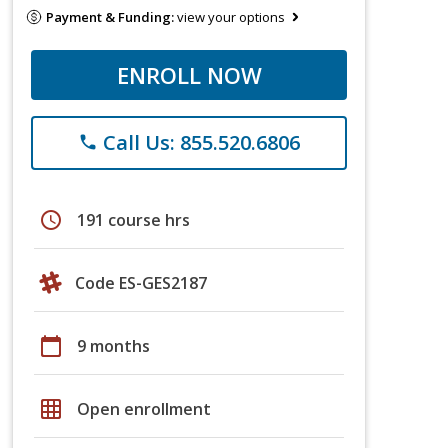
Payment & Funding:
view your options
ENROLL NOW
Call Us: 855.520.6806
phone
schedule
191 course hrs
Code ES-GES2187
calendar_today
9 months
grid_on
Open enrollment