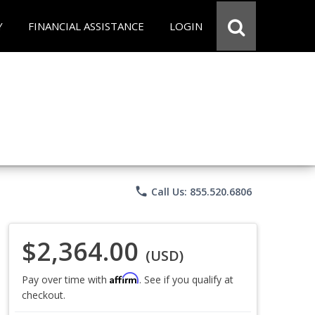
Y
FINANCIAL ASSISTANCE
LOGIN
phone
Call Us: 855.520.6806
$2,364.00
(USD)
Affirm
Pay over time with
. See if you qualify at
checkout.