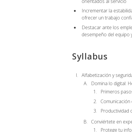
orientados al servicio
Incrementar la estabilid
ofrecer un trabajo confi
Destacar ante los emplea
desempeño del equipo y 
Syllabus
Alfabetización y segurida
Domina lo digital: 
Primeros pasos
Comunicación di
Productividad 
Conviértete en expe
Protege tu inf