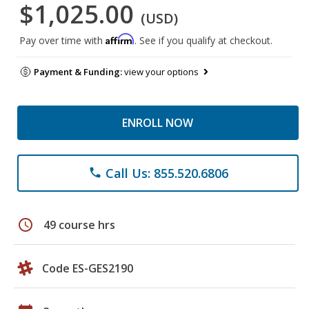
$1,025.00
(USD)
Affirm
Pay over time with
. See if you qualify at checkout.
Payment & Funding:
view your options
ENROLL NOW
Call Us: 855.520.6806
phone
schedule
49 course hrs
Code ES-GES2190