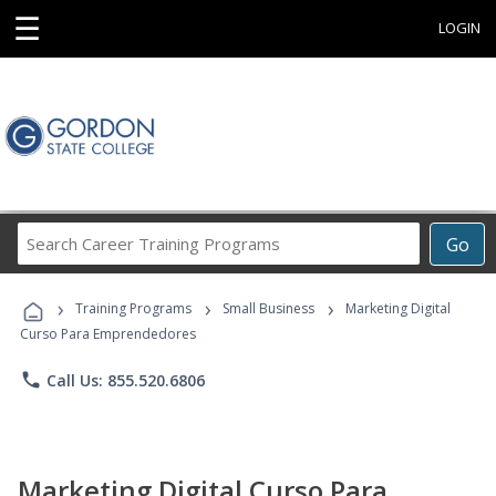
☰
LOGIN
Search
Go
Career
Training
›
›
›
Programs
Training Programs
Small Business
Marketing Digital
Curso Para Emprendedores
phone
Call Us: 855.520.6806
Marketing Digital Curso Para