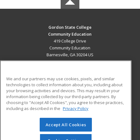
Gordon State College
Community Education
419 College Drive
Community Education
Barnesville, GA 30204 US
MAIN CONTENT
Career Training
We and our partners may use cookies, pixels, and similar
technologies to collect information about you, including about
ADDITIONAL RESOURCES
your browsing activities and devices. This may result in your
information being collected by our third-party partners. By
Military
Student Blog
choosing to "Accept All Cookies", you agree to these practices,
Financial Assistance
including as described in the
Privacy Policy
Help
Accept All Cookies
© 2026 ed2go, a division of Cengage Learning. All rights
reserved. The material on this site cannot be reproduced or
redistributed unless you have obtained prior written