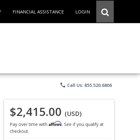
Y
FINANCIAL ASSISTANCE
LOGIN
phone
Call Us: 855.520.6806
$2,415.00
(USD)
Affirm
Pay over time with
. See if you qualify at
checkout.