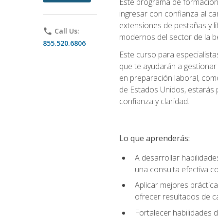
Este programa de formación p
ingresar con confianza al ca
extensiones de pestañas y lif
phone
Call Us:
modernos del sector de la be
855.520.6806
Este curso para especialista
que te ayudarán a gestionar
en preparación laboral, como
de Estados Unidos, estarás 
confianza y claridad.
Lo que aprenderás:
A desarrollar habilidade
una consulta efectiva con
Aplicar mejores práctica
ofrecer resultados de ca
Fortalecer habilidades de