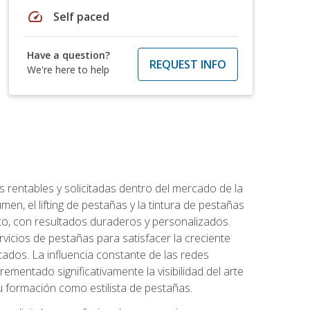
speed
Self paced
Have a question?
REQUEST INFO
We're here to help
 rentables y solicitadas dentro del mercado de la
en, el lifting de pestañas y la tintura de pestañas
to, con resultados duraderos y personalizados.
vicios de pestañas para satisfacer la creciente
ados. La influencia constante de las redes
ementado significativamente la visibilidad del arte
u formación como estilista de pestañas.