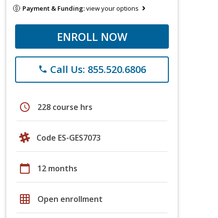
Payment & Funding:
view your options
ENROLL NOW
Call Us: 855.520.6806
phone
schedule
228 course hrs
Code ES-GES7073
calendar_today
12 months
grid_on
Open enrollment