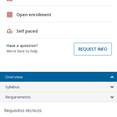
grid_on
Open enrollment
speed
Self paced
Have a question?
REQUEST INFO
We're here to help
Overview
Syllabus
Requirements
Requisitos técnicos: