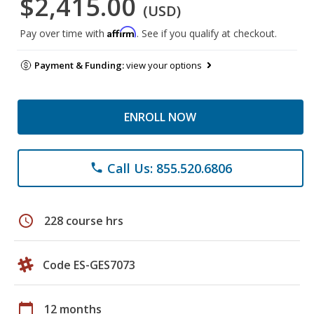
$2,415.00
(USD)
Affirm
Pay over time with
. See if you qualify at checkout.
Payment & Funding:
view your options
ENROLL NOW
Call Us: 855.520.6806
phone
schedule
228 course hrs
Code ES-GES7073
calendar_today
12 months