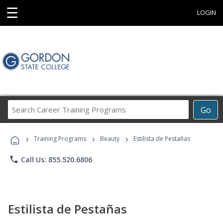
☰
LOGIN
Search
Go
Career
Training
›
›
›
Programs
Training Programs
Beauty
Estilista de Pestañas
phone
Call Us: 855.520.6806
Estilista de Pestañas